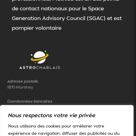
de contact nationaux pour le Space
Generation Advisory Council (SGAC) et est
pompier volontaire
Adresse postale
1870 Monthey
Coordonnées bancaires
N° 115807.93
Banque Raiffeisen de Monthey (clearing 80611)
Nous respectons votre vie privée
Nous utilisons des cookies pour améliorer votre
Contact
Réseaux sociaux
expérience de navigation, diffuser des publicités ou du